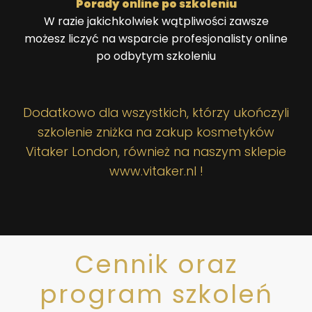
Porady online po szkoleniu
W razie jakichkolwiek wątpliwości zawsze
możesz liczyć na wsparcie profesjonalisty online
po odbytym szkoleniu
Dodatkowo dla wszystkich, którzy ukończyli
szkolenie zniżka na zakup kosmetyków
Vitaker London, również na naszym sklepie
www.vitaker.nl !
Cennik oraz
program szkoleń